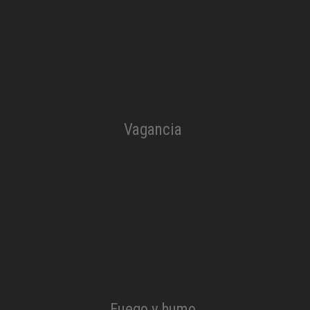
Vagancia​
Fuego y humo