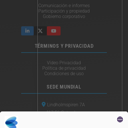
Comunicación e informes
Participación y propiedad
Gobierno corporativo
TÉRMINOS Y PRIVACIDAD
Vídeo Privacidad
Política de privacidad
Condiciones de uso
SEDE MUNDIAL
Lindholmspiren 7A
417 56 Gotemburgo
Suecia
+46 (0) 771-41 11 00