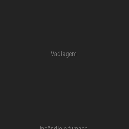
Vadiagem
Incêndio e fumaça​