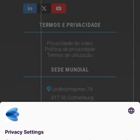
TERMOS E PRIVACIDADE
Privacidade do vídeo
Política de privacidade
Termos de utilização
SEDE MUNDIAL
Lindholmspiren 7A
417 56 Gothenburg
Suécia
+46 (0) 771-41 11 00
sales@irisity.com