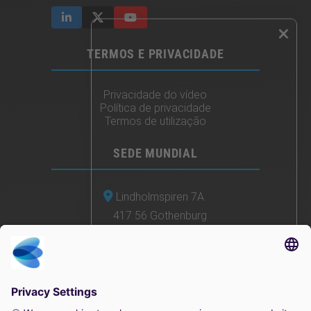
×
TERMOS E PRIVACIDADE
Privacidade do vídeo
Política de privacidade
Termos de utilização
SEDE MUNDIAL
Lindholmspiren 7A
417 56 Gothenburg
Suécia
+46 (0) 771-41 11 00
sales@irisity.com