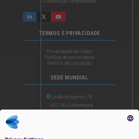
Governação empresarial
TERMOS E PRIVACIDADE
Privacidade do vídeo
Política de privacidade
Termos de utilização
SEDE MUNDIAL
Lindholmspiren 7A
417 56 Gothenburg
Suécia
+46 (0) 771-41 11 00
sales@irisity.com