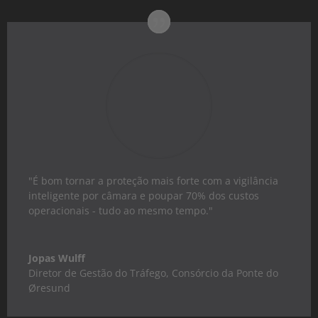
"É bom tornar a proteção mais forte com a vigilância
inteligente por câmara e poupar 70% dos custos
operacionais - tudo ao mesmo tempo."
Jopas Wulff
Diretor de Gestão do Tráfego
,
Consórcio da Ponte do
Øresund