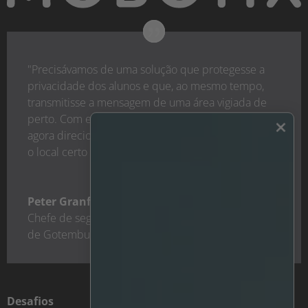
"Precisávamos de uma solução que protegesse a
privacidade dos alunos e que, ao mesmo tempo,
transmitisse a mensagem de uma área vigiada de
perto. Com este sistema inteligente, podemos
×
agora direcionar instantaneamente os recursos para
o local certo no momento certo."
Peter Granfeldt
Chefe de segurança das escolas primárias
,
Cidade
de Gotemburgo
Desafios