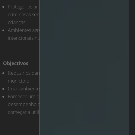
Proteger os ambientes escolares de actividades
criminosas sem interferir na privacidade pessoal das
crianças
Ambientes agressivos propensos a tentativas de danos
intencionais no equipamento da câmara
Objectivos
Reduzir os danos e os custos do vandalismo para o
município
Criar ambientes seguros para estudantes e professores
Fornecer um pacote de produtos de elevado
desempenho que seja fácil de utilizar e rápido de
começar a utilizar