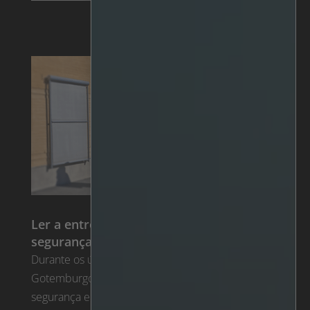
Ler a entrevista com o chefe de
segurança da cidade de Gotemburgo
Durante os últimos nove anos, a cidade de
Gotemburgo reestruturou com êxito o trabalho de
segurança e vigilância nas suas muitas escolas