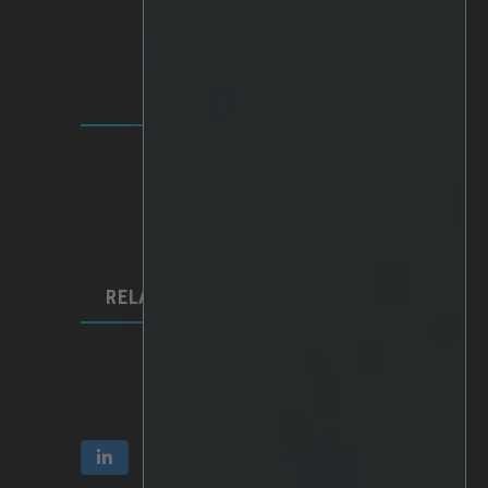
SOLUÇÕES
Plataforma IRIS+
Analítica
IA personalizada
Hardware
Integrações
RELAÇÕES COM INVESTIDORES
Comunicação e relatórios
Acções e propriedade
Governação empresarial