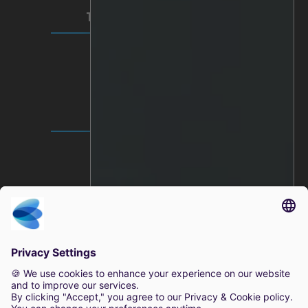
TERMOS E PRIVACIDADE
Privacidade do vídeo
Política de privacidade
Termos de utilização
SEDE MUNDIAL
Lindholmspiren 7A
417 56 Gothenburg
Suécia
+46 (0) 771-41 11 00
sales@irisity.com
© 2025 Irisity AB. Todos os direitos reservados.