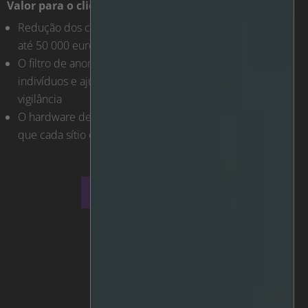
Valor para o cliente
Redução dos custos dos danos causados por vandalismo
até 50 000 euros por ano
O filtro de anonimização protege a privacidade dos
indivíduos e ajuda a cumprir os regulamentos de
vigilância
O hardware de alta qualidade, robusto e fiável garante
que cada sítio está sempre protegido
Descarregar o PDF