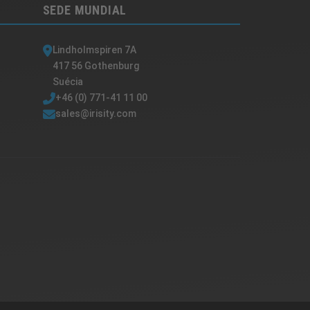
SEDE MUNDIAL
Lindholmspiren 7A
417 56 Gothenburg
Suécia
+46 (0) 771-41 11 00
sales@irisity.com