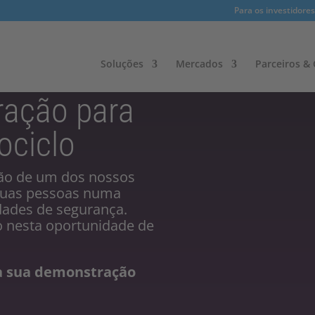
Para os investidores
Soluções
Mercados
Parceiros & C
ração para
ociclo
ão de um dos nossos
 duas pessoas numa
dades de segurança.
o nesta oportunidade de
 a sua demonstração