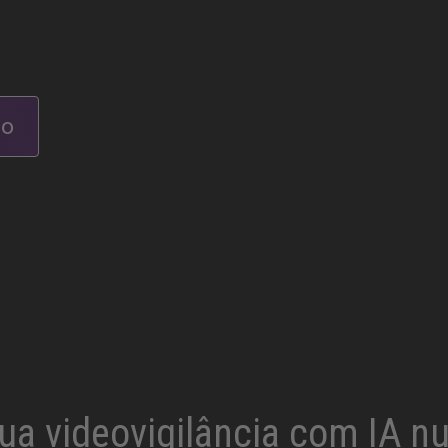
ão
sua videovigilância com IA n