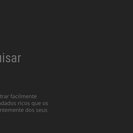
uisar
trar facilmente
adados ricos que os
antemente dos seus