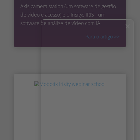
Axis camera station (um software de gestão
de vídeo e acesso) e o Irisitys IRIS - um
software de análise de vídeo com IA.
×
Para o artigo
>>
Irisity entra no Programa de
Parceiros Tecnológicos Milestone
O Milestone Technology Partner Program é
um programa para fornecedores que
oferecem aplicações, dispositivos, hardware