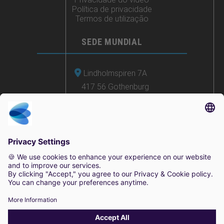
Política de privacidade
Termos de utilização
SEDE MUNDIAL
Lindholmspiren 7A
417 56 Gothenburg
Suécia
+46 (0) 771-41 11 00
sales@irisity.com
© 2025 Irisity AB. Todos os direitos reservados.