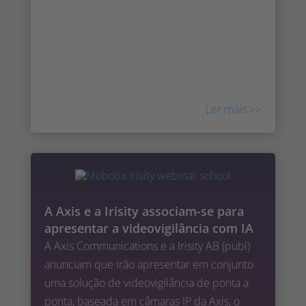
desenvolver a sua força de vendas e a sua
presença no mercado mundial, com
escritórios na Suécia, Israel, EUA, Singapura,
Emirados Árabes Unidos e agora também na
CALA.
Ler mais >>
A Axis e a Irisity associam-se para
apresentar a videovigilância com IA
A Axis Communications e a Irisity AB (publ)
anunciam que irão apresentar em conjunto
uma solução de videovigilância de ponta a
ponta, baseada em câmaras IP da Axis, o