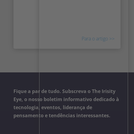
e serviços que são complementares à
plataforma de gestão de vídeo Milestone
XProtect. Desde 16 de março de 2021, Irisity
faz parte do programa.
Para o artigo >>
Fique a par de tudo. Subscreva o The Irisity
Eye, o nosso boletim informativo dedicado à
tecnologia, eventos, liderança de
pensamento e tendências interessantes.