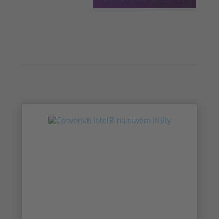
Irisity expande-se para o México e a
América Latina
Irisity continua a sua expansão internacional
na Cidade do México, com a nomeação de
um novo Diretor Regional de Vendas para o
México e NOLA. Irisity continua a