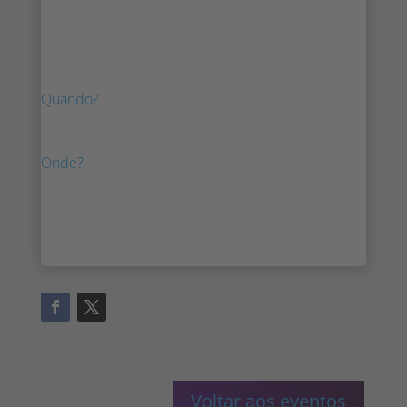
Ficámos entusiasmados com a sua presença
na ICS West.
Quando?
28 a 31 de março de 2023
Onde?
Las Vegas
Voltar aos eventos