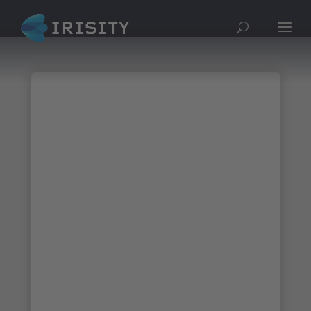
Obrigado a todos
os que nos
visitaram na
Milipol, Qatar