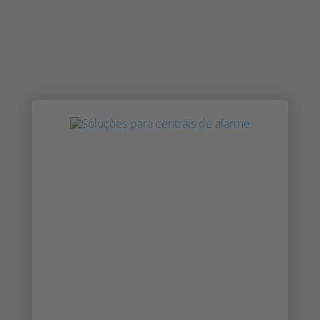
Saiba mais sobre as nossas soluções
para centrais de alarme
O IRIS™ vigia todas as câmaras, a toda a hora,
permitindo que o pessoal de segurança se
concentre nas ameaças reais à segurança
quando estas acontecem. Saiba mais sobre
as nossas soluções para SOC e centrais de
receção de alarmes. O IRIS™ suporta
análises, bem como manuseio, gravação e