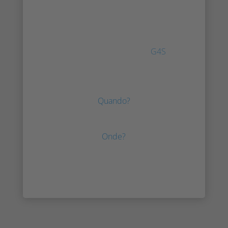
2021
Irisity apresenta o produto IRIS™
juntamente com o parceiro
G4S
no
Centro de Exposições e Convenções
de Doha, no Qatar.
Quando?
15-17 de março de 2021
Onde?
Centro de Exposições e Convenções
de Doha, Qatar