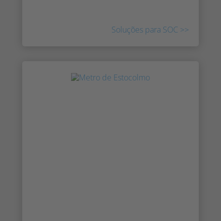
monitoramento de alarmes.
Soluções para SOC >>
Notícias e imprensa: Leia as últimas
notícias de Irisity
Veja as últimas notícias e meios de
comunicação social sobre Irisity e a
tecnologia IRIS™. Saiba mais sobre as nossas
parcerias, leia sobre novas colaborações e
conheça a equipa que faz tudo isto
acontecer. Explore histórias e comunicados
de imprensa de todo o mundo sobre Irisity.