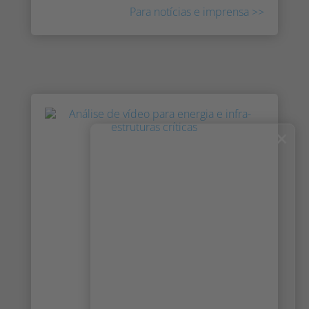
Para notícias e imprensa >>
×
Maior segurança com a análise
IRIS™ no Metro de Estocolmo
Para aumentar a segurança pessoal e a
segurança de todos os viajantes nas suas
estações, o Metro de Estocolmo (SL) decidiu
investir no novo sistema de vigilância
baseado em IA IRIS™ Rail que enviará alertas
em tempo real sempre que alguém ou algo