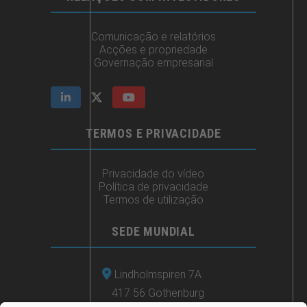
Comunicação e relatórios
Acções e propriedade
Governação empresarial
TERMOS E PRIVACIDADE
Privacidade do vídeo
Política de privacidade
Termos de utilização
SEDE MUNDIAL
Lindholmspiren 7A
417 56 Gothenburg