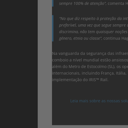
sempre 100% de atenção",
comenta H
"No que diz respeito à proteção da in
preferível, uma vez que segue sempre 
discrimina, não tem quaisquer noções
género, etnia ou classe",
continua Hag
Na vanguarda da segurança das infraest
comboio a nível mundial estão ansioso
além do Metro de Estocolmo (SL), os o
internacionais, incluindo França, Itáli
implementação do IRIS™ Rail.
Leia mais sobre as nossas solu