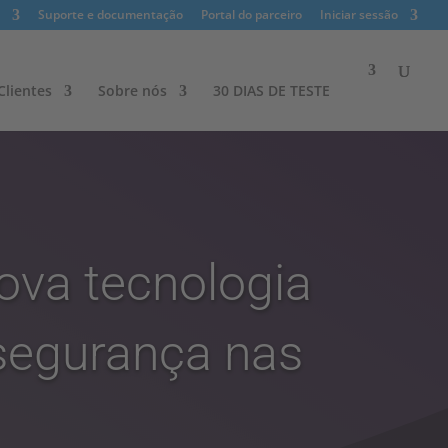
Suporte e documentação
Portal do parceiro
Iniciar sessão
lientes​
Sobre nós
30 DIAS DE TESTE
ova tecnologia
segurança nas