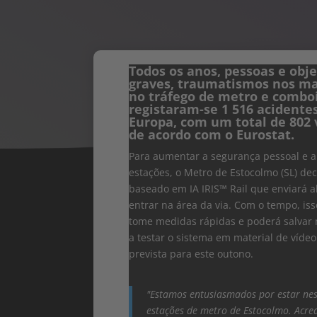
Todos os anos, pessoas e obj
graves, traumatismos nos ma
no tráfego de metro e combo
registaram-se 1 516 acidentes 
Europa, com um total de 802 v
de acordo com o Eurostat.
Para aumentar a segurança pessoal e a
estações, o Metro de Estocolmo (SL) dec
baseado em IA IRIS™ Rail que enviará 
entrar na área da via. Com o tempo, iss
tome medidas rápidas e poderá salvar m
a testar o sistema em material de víd
prevista para este outono.
"Estamos entusiasmados por estar ne
estações de metro de Estocolmo. Acred