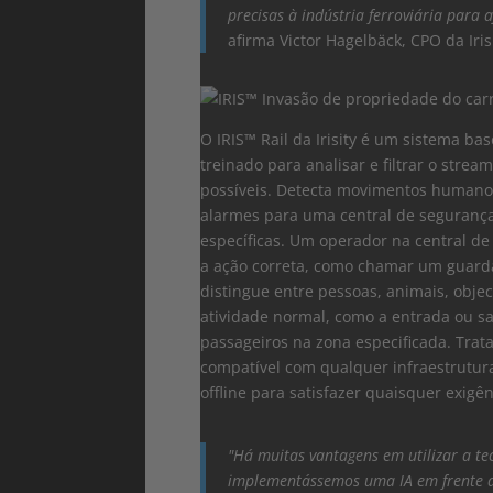
precisas à indústria ferroviária para a
afirma Victor Hagelbäck, CPO da Irisi
O IRIS™ Rail da Irisity é um sistema 
treinado para analisar e filtrar o strea
possíveis. Detecta movimentos humanos
alarmes para uma central de seguranç
específicas. Um operador na central de
a ação correta, como chamar um guard
distingue entre pessoas, animais, obje
atividade normal, como a entrada ou s
passageiros na zona especificada. Tra
compatível com qualquer infraestrutura
offline para satisfazer quaisquer exigê
"Há muitas vantagens em utilizar a tec
implementássemos uma IA em frente d