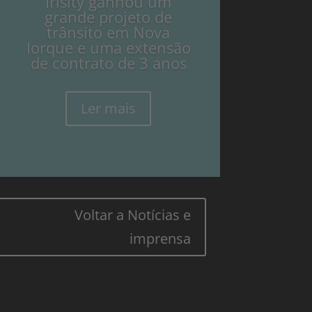
Irisity ganhou um
grande projeto de
trânsito em Nova
Iorque e uma extensão
de contrato de 3 anos
Ler mais
Voltar a Notícias e
imprensa