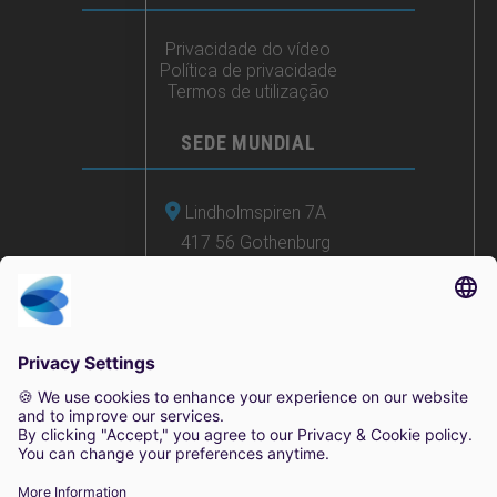
Privacidade do vídeo
Política de privacidade
Termos de utilização
SEDE MUNDIAL
Lindholmspiren 7A
417 56 Gothenburg
Suécia
+46 (0) 771-41 11 00
sales@irisity.com
© 2025 Irisity AB. Todos os direitos reservados.