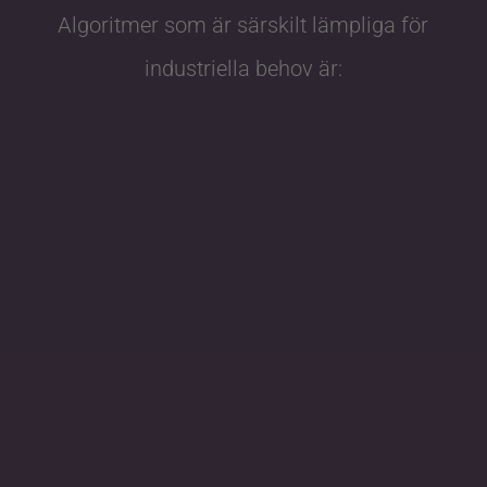
Algoritmer som är särskilt lämpliga för
industriella behov är:
Branddetektering
Upptäck bränder på stora avstånd med hjälp av
vanliga färgkameror.