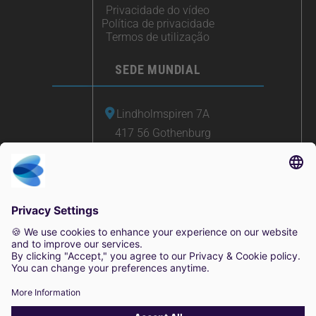
Privacidade do vídeo
Política de privacidade
Termos de utilização
SEDE MUNDIAL
Lindholmspiren 7A
417 56 Gothenburg
Suécia
+46 (0) 771-41 11 00
sales@irisity.com
© 2025 Irisity AB. Todos os direitos reservados.