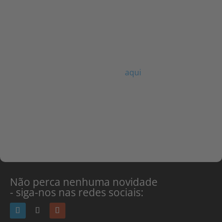
poupança substancial de custos para a
gestão da propriedade. Este caso sublinha
a eficácia e eficiência da vigilância remota
como uma solução de segurança para
propriedades residenciais.
Pode ler o artigo original
aqui
Não perca nenhuma novidade
- siga-nos nas redes sociais: