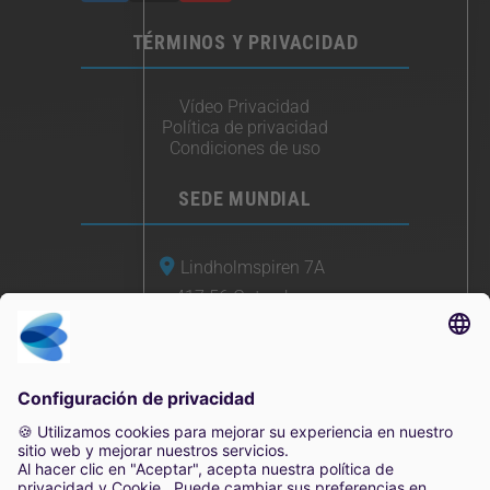
TÉRMINOS Y PRIVACIDAD
Vídeo Privacidad
Política de privacidad
Condiciones de uso
SEDE MUNDIAL
Lindholmspiren 7A
417 56 Gotemburgo
Suecia
+46 (0) 771-41 11 00
sales@irisity.com
2025 Irisity AB. Todos los derechos reservados.