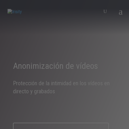
Anonimización de vídeos
Protección de la intimidad en los vídeos en
directo y grabados