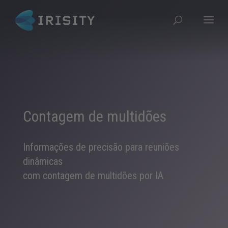
Contagem de multidões
Informações de precisão para reuniões
dinâmicas
com contagem de multidões por IA