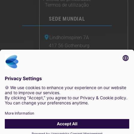
Termos de utilização
SEDE MUNDIAL
Lindholmspiren 7A
417 56 Gothenburg
Suécia
+46 (0) 771-41 11 00
sales@irisity.com
© 2025 Irisity AB. Todos os direitos reservados.