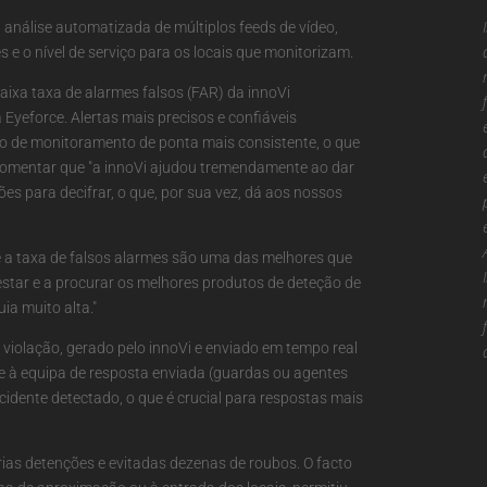
 análise automatizada de múltiplos feeds de vídeo,
e o nível de serviço para os locais que monitorizam.
baixa taxa de alarmes falsos (FAR) da innoVi
yeforce. Alertas mais precisos e confiáveis
ço de monitoramento de ponta mais consistente, o que
a comentar que "a innoVi ajudou tremendamente ao dar
s para decifrar, o que, por sua vez, dá aos nossos
e a taxa de falsos alarmes são uma das melhores que
estar e a procurar os melhores produtos de deteção de
uia muito alta."
a violação, gerado pelo innoVi e enviado em tempo real
ce à equipa de resposta enviada (guardas ou agentes
cidente detectado, o que é crucial para respostas mais
ias detenções e evitadas dezenas de roubos. O facto