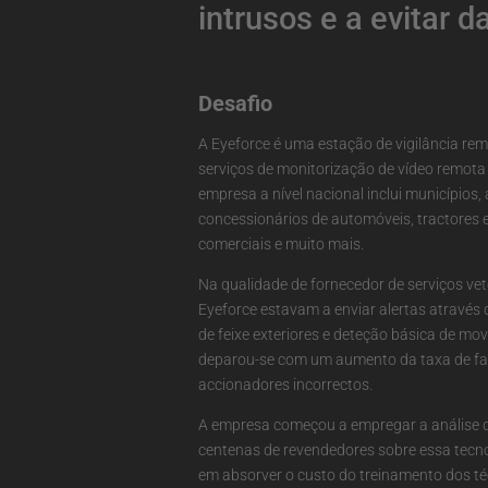
intrusos e a evitar 
Desafio
A Eyeforce é uma estação de vigilância re
serviços de monitorização de vídeo remota 
empresa a nível nacional inclui municípios,
concessionários de automóveis, tractores 
comerciais e muito mais.
Na qualidade de fornecedor de serviços ve
Eyeforce estavam a enviar alertas através
de feixe exteriores e deteção básica de mo
deparou-se com um aumento da taxa de fal
accionadores incorrectos.
A empresa começou a empregar a análise d
centenas de revendedores sobre essa tecn
em absorver o custo do treinamento dos té