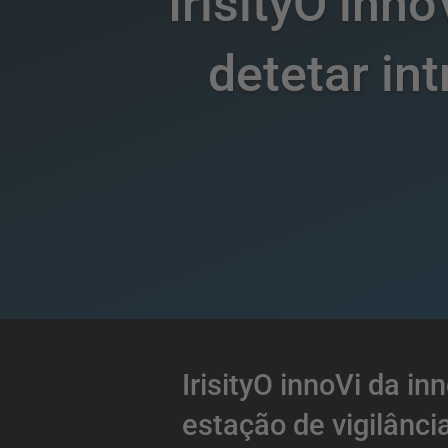
IrisityO inn
detetar in
IrisityO innoVi da i
estação de vigilânci