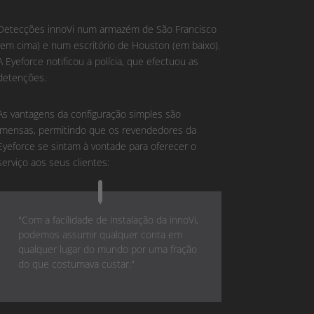
Detecções innoVi num armazém de São Francisco
(em cima) e num escritório de Houston (em baixo).
A Eyeforce notificou a polícia, que efectuou as
detenções.
As vantagens da configuração simples são
imensas, permitindo que os revendedores da
Eyeforce se sintam à vontade para oferecer o
serviço aos seus clientes:
"Com a facilidade de instalação da innoVi,
podemos assumir qualquer conta em
qualquer lugar do mundo por uma fração
do que costumava custar."