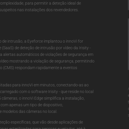
complexidade, para permitir a deteção ideal de
suspeitos nas instalações dos revendedores.
 de intrusão, a Eyeforce implantou o innoVi for
 (SaaS) de deteção de intrusão por vídeo da Irisity -
ra alertas automáticos de violações de segurança em
vídeo mostrando a violação de segurança, permitindo
to (CMS) respondam rapidamente a eventos
litadas para innoVi em minutos, conectando-as ao
arregado com o software Irisity - que reside no local
câmeras, o innoVi Edge simplifica a instalação,
com apenas um tipo de dispositivo,
 modelos das câmeras no local.
teção específicas, que vão desde aplicações de
onas esterilizadas para pessoas e veículos, até à