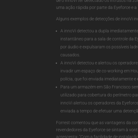
de o innoVi ter detectado os intrusos na z
uma ação rápida por parte da Eyeforce e a
Alguns exemplos de detecções de innoVi in
A innoVi detectou a dupla imediatamente
instantâneo para a sala de controle da 
por áudio e expulsaram os possíveis lad
causados.
A innoVi detectou e alertou os operado
invadir um espaço de co-working em Hous
polícia, que foi enviada imediatamente e 
Para um armazém em São Francisco sem v
utilizado para cobertura do perímetro pa
innoVi alertou os operadores da Eyeforc
enviada a tempo de efetuar uma detençã
Forrest comentou que as vantagens da con
revendedores da Eyeforce se sintam à vonta
acrescenta: "Com a facilidade de instalaç