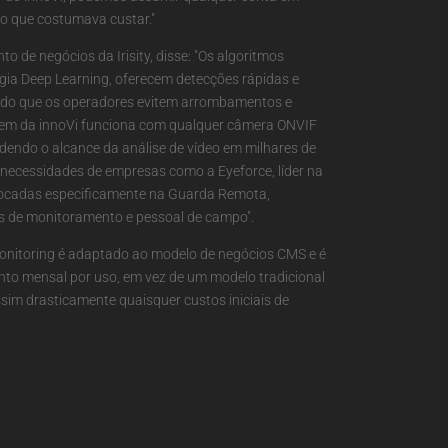
o que costumava custar."
o de negócios da Irisity, disse: "Os algoritmos
gia Deep Learning, oferecem detecções rápidas e
indo que os operadores evitem arrombamentos e
vem da innoVi funciona com qualquer câmera ONVIF
ndendo o alcance da análise de vídeo em milhares de
s necessidades de empresas como a Eyeforce, líder na
ocadas especificamente na Guarda Remota,
os de monitoramento e pessoal de campo".
 Monitoring é adaptado ao modelo de negócios CMS e é
o mensal por uso, em vez de um modelo tradicional
sim drasticamente quaisquer custos iniciais de