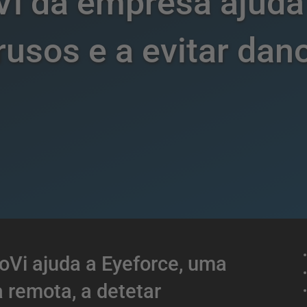
oVi da empresa ajuda
trusos e a evitar dan
nnoVi ajuda a Eyeforce, uma
a remota, a detetar