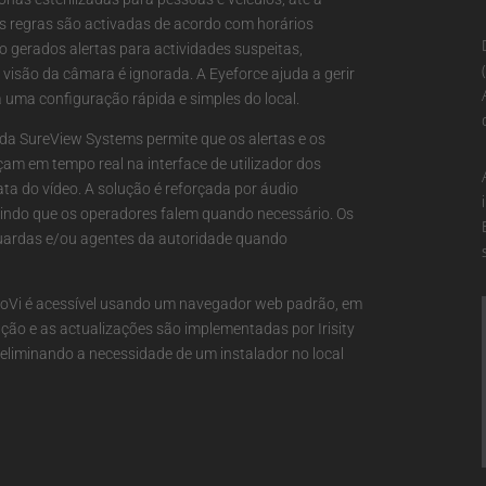
s regras são activadas de acordo com horários
ão gerados alertas para actividades suspeitas,
visão da câmara é ignorada. A Eyeforce ajuda a gerir
 uma configuração rápida e simples do local.
 da SureView Systems permite que os alertas e os
m em tempo real na interface de utilizador dos
ata do vídeo. A solução é reforçada por áudio
mitindo que os operadores falem quando necessário. Os
ardas e/ou agentes da autoridade quando
noVi é acessível usando um navegador web padrão, em
ção e as actualizações são implementadas por Irisity
liminando a necessidade de um instalador no local