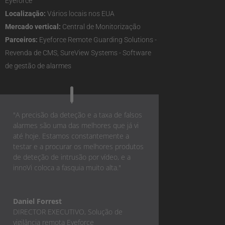
Eyeforce
Localização:
Vários locais nos EUA
Mercado vertical:
Central de Monitorização
Parceiros:
Eyeforce Remote Guarding Solutions -
Revenda de CMS, SureView Systems - Software
de gestão de alarmes
"A precisão da deteção e a taxa de falsos
alarmes são uma das melhores que já vi
até hoje. Estamos constantemente a
testar e a procurar os melhores produtos
de deteção de intrusão por vídeo, e a
innoVi coloca a fasquia muito alta."
Daniel Forrest
DIRECTOR EXECUTIVO
,
Solução de
vigilância remota Eyeforce