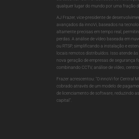
qualquer lugar do mundo por uma fração d
AJ Frazer, vice-presidente de desenvolviment
avançados da innoVi, baseados na tecnolo
altamente precisas em tempo real, permit
perdas. A análise de vídeo baseada em nu
ou RTSP, simplificando a instalação e este
locais remotos distribuídos. Isso atende à
nova geração de empresas de segurança f
combinando CCTV, análise de vídeo, centr
Frazer acrescentou: "O innoVi for Central
cobrado através de um modelo de pagament
de licenciamento de software, reduzindo as
capital".