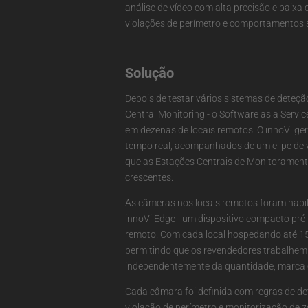
análise de vídeo com alta precisão e baixa 
violações de perímetro e comportamentos 
Solução
Depois de testar vários sistemas de deteção
Central Monitoring - o Software as a Service
em dezenas de locais remotos. O innoVi ge
tempo real, acompanhados de um clipe de 
que as Estações Centrais de Monitoramen
crescentes.
As câmeras nos locais remotos foram habi
innoVi Edge - um dispositivo compacto pré-c
remoto. Com cada local hospedando até 15 
permitindo que os revendedores trabalhem 
independentemente da quantidade, marca e
Cada câmara foi definida com regras de de
violação de perímetro e monitorização de z