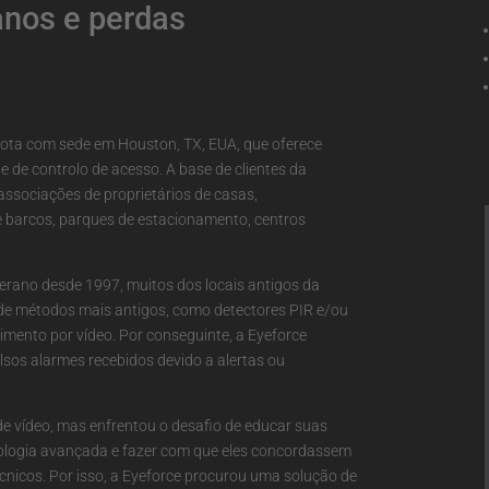
danos e perdas
mota com sede em Houston, TX, EUA, que oferece
e de controlo de acesso. A base de clientes da
 associações de proprietários de casas,
e barcos, parques de estacionamento, centros
terano desde 1997, muitos dos locais antigos da
 de métodos mais antigos, como detectores PIR e/ou
vimento por vídeo. Por conseguinte, a Eyeforce
sos alarmes recebidos devido a alertas ou
e vídeo, mas enfrentou o desafio de educar suas
ologia avançada e fazer com que eles concordassem
cnicos. Por isso, a Eyeforce procurou uma solução de