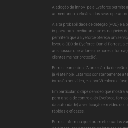
A adoção da innoVi pela Eyeforce permite a
aumentando a eficácia dos seus operadores 
A alta probabilidade de deteção (POD) e a 
impactaram imediatamente os negócios da E
permitem que a Eyeforce ofereça um servi
levou o CEO da Eyeforce, Daniel Forrest, 
aos nossos operadores melhores informaçõe
clientes melhor proteção".
Forrest comentou: "A precisão da deteção 
já vi até hoje. Estamos constantemente a t
intrusão por vídeo, e a innoVi coloca a fasq
Em particular, o clipe de vídeo que mostra 
para a sala de controlo do Eyeforce, forne
da autoridade) a verificação em vídeo do in
rápidas e eficazes.
Forrest informou que foram efectuadas vár