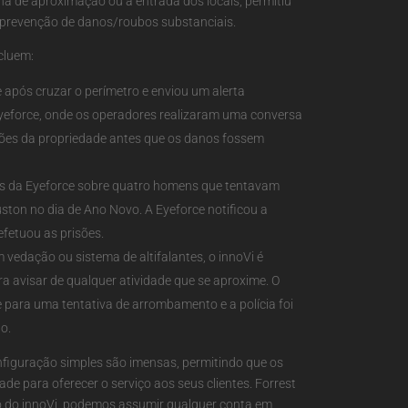
ona de aproximação ou à entrada dos locais, permitiu
 prevenção de danos/roubos substanciais.
cluem:
 após cruzar o perímetro e enviou um alerta
Eyeforce, onde os operadores realizaram uma conversa
rões da propriedade antes que os danos fossem
res da Eyeforce sobre quatro homens que tentavam
ton no dia de Ano Novo. A Eyeforce notificou a
efetuou as prisões.
edação ou sistema de altifalantes, o innoVi é
ra avisar de qualquer atividade que se aproxime. O
e para uma tentativa de arrombamento e a polícia foi
o.
figuração simples são imensas, permitindo que os
de para oferecer o serviço aos seus clientes. Forrest
ão do innoVi, podemos assumir qualquer conta em