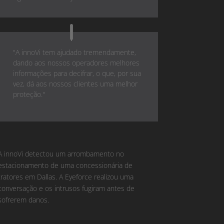
"A innoVi tem ajudado tremendamente,
dando aos nossos operadores melhores
informações para decifrar, o que, por sua
vez, dá aos nossos clientes uma melhor
proteção."
A innoVi detectou um arrombamento no
estacionamento de uma concessionária de
tratores em Dallas. A Eyeforce realizou uma
conversação e os intrusos fugiram antes de
sofrerem danos.