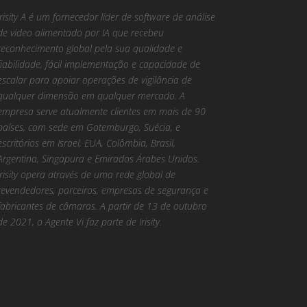
Irisity A é um fornecedor líder de software de análise
de vídeo alimentado por IA que recebeu
reconhecimento global pela sua qualidade e
fiabilidade, fácil implementação e capacidade de
escalar para apoiar operações de vigilância de
qualquer dimensão em qualquer mercado. A
empresa serve atualmente clientes em mais de 90
países, com sede em Gotemburgo, Suécia, e
escritórios em Israel, EUA, Colômbia, Brasil,
Argentina, Singapura e Emirados Árabes Unidos.
Irisity opera através de uma rede global de
revendedores, parceiros, empresas de segurança e
fabricantes de câmaras. A partir de 13 de outubro
de 2021, o Agente Vi faz parte de Irisity.