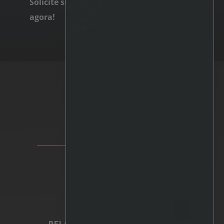
Solicite sua demonstração personalizada
agora!
SOLUÇÕES
Plataforma IRIS+
Analítica
IA personalizada
Hardware
Integrações