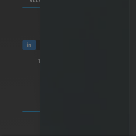
RELAÇÕES COM INVESTIDORES
Comunicação e relatórios
Acções e propriedade
Governação empresarial
TERMOS E PRIVACIDADE
Privacidade do vídeo
Política de privacidade
Termos de utilização
SEDE MUNDIAL
Lindholmspiren 7A
417 56 Gothenburg