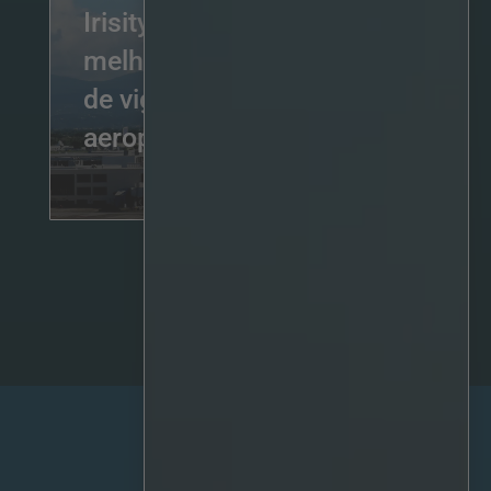
Irisity e Genetec
melhoram as operações
de vigilância no
aeroporto de San Juan