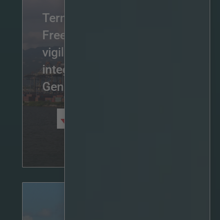
Terminal de Kingston
Freeport melhora a
vigilância por IA com a
integração Irisity e da
Genetec