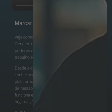
Marcar uma demonstração
Veja como a integração entre a IRIS+ e a
Genetec reúne análises avançadas e
poderosas capacidades de VMS num fluxo de
trabalho sem falhas.
Desde a deteção em tempo real até aos
conhecimentos forenses profundos, esta
plataforma foi criada para suportar operações
de missão crítica em escala. Veja como
funciona e o que pode fazer pela sua
organização.