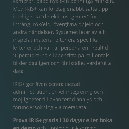
kameror, både nya och befintliga märken.
Med IRIS+ kan företag snabbt sätta upp
intelligenta “detektionsagenter” för
intrång, rök/eld, övergivna objekt och
andra händelser. Systemet letar av allt
inspelat material efter era specifika
kriterier och varnar personalen i realtid –
”Operatörerna slipper titta på miljontals
bilder dagligen och får istället värdefulla
data”.
IRIS+ ger även centraliserad
administration, enkel integrering och
möjligheter till avancerad analys och
förundersökning via metadata.
Prova IRIS+ gratis i 30 dagar eller boka
en demo
och upplev hur AI-driven